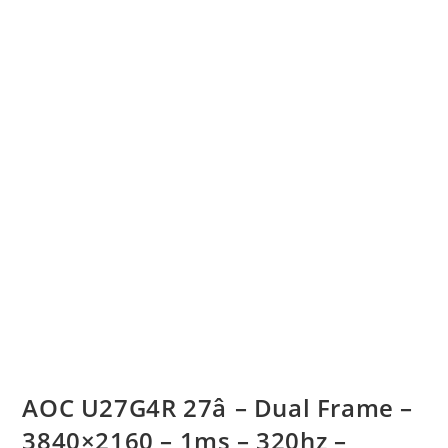
AOC U27G4R 27â – Dual Frame –
3840×2160 – 1ms – 320hz –