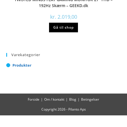
192Hz Skærm – GEEKD.dk
kr.
2.019,00
Gå til shop
Varekategorier
Produkter
Forside
Om / kontakt
Blog
Betingelser
Copyright 2026 - Pilanto Aps