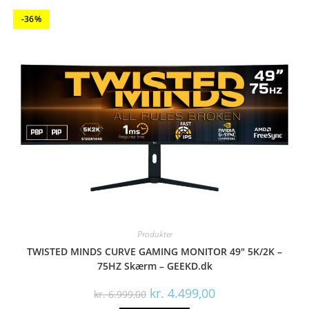
-36%
Produkter
TWISTED MINDS CURVE GAMING MONITOR 49″ 5K/2K –
75HZ Skærm – GEEKD.dk
Den
Den
kr.
4.499,00
kr.
6.999,00
oprindelige
aktuelle