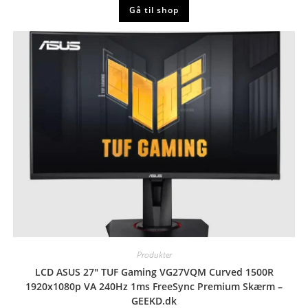
pris
pris
Gå til shop
var:
er:
kr. 6.999,00.
kr. 4.499,00.
Produkter
LCD ASUS 27″ TUF Gaming VG27VQM Curved 1500R
1920x1080p VA 240Hz 1ms FreeSync Premium Skærm –
GEEKD.dk