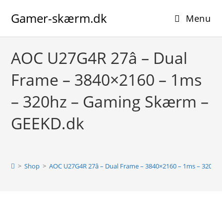
Skip
Gamer-skærm.dk
to
Menu
content
AOC U27G4R 27â – Dual
Frame – 3840×2160 – 1ms
– 320hz – Gaming Skærm –
GEEKD.dk
>
Shop
>
AOC U27G4R 27â – Dual Frame – 3840×2160 – 1ms – 320h