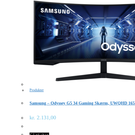
Produkter
Samsung – Odyssey G5 34 Gaming Skærm, UWQHD 16
kr.
2.131,00
Gå til shop