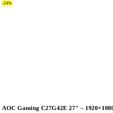
-24%
AOC Gaming C27G42E 27″ – 1920×1080