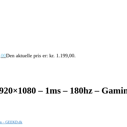
,00
Den aktuelle pris er: kr. 1.199,00.
920×1080 – 1ms – 180hz – Gam
rm – GEEKD.dk