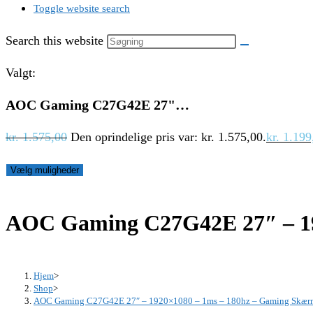
Toggle website search
Search this website
Valgt:
AOC Gaming C27G42E 27"…
kr.
1.575,00
Den oprindelige pris var: kr. 1.575,00.
kr.
1.199
Vælg muligheder
AOC Gaming C27G42E 27″ – 1
Hjem
>
Shop
>
AOC Gaming C27G42E 27″ – 1920×1080 – 1ms – 180hz – Gaming Skæ