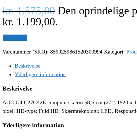
kr.
1.575,00
Den oprindelige pr
kr. 1.199,00.
Gå til shop
Varenummer (SKU):
8599259861520300994
Kategori:
Prod
Beskrivelse
Yderligere information
Beskrivelse
AOC G4 C27G42E computerskærm 68,6 cm (27″) 1920 x 10
pixel, HD-type: Fuld HD, Skærmteknologi: LED, Responstid:
Yderligere information