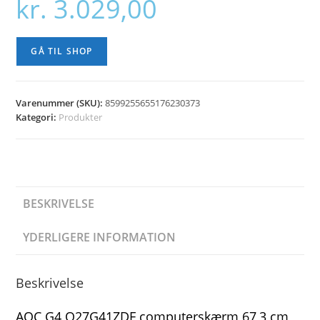
kr.
3.029,00
GÅ TIL SHOP
Varenummer (SKU):
8599255655176230373
Kategori:
Produkter
BESKRIVELSE
YDERLIGERE INFORMATION
Beskrivelse
AOC G4 Q27G41ZDF computerskærm 67,3 cm