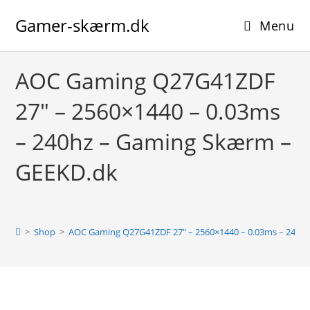
Skip
Gamer-skærm.dk
to
Menu
content
AOC Gaming Q27G41ZDF
27″ – 2560×1440 – 0.03ms
– 240hz – Gaming Skærm –
GEEKD.dk
>
Shop
>
AOC Gaming Q27G41ZDF 27″ – 2560×1440 – 0.03ms – 240h