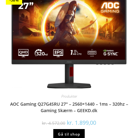
-58%
Produkter
AOC Gaming Q27G4SRU 27″ – 2560×1440 – 1ms – 320hz –
Gaming Skærm – GEEKD.dk
Den
Den
kr.
1.899,00
kr.
4.572,00
oprindelige
aktuelle
pris
pris
Gå til shop
var:
er: