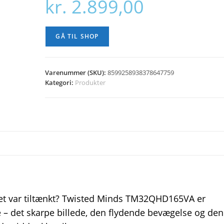
kr.
2.899,00
GÅ TIL SHOP
Varenummer (SKU):
8599258938378647759
Kategori:
Produkter
m det var tiltænkt? Twisted Minds TM32QHD165VA er
e – det skarpe billede, den flydende bevægelse og den